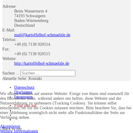
Adresse:
Beim Wasserturm 4
74193 Schwaigern
Baden-Württemberg
Deutschland
E-Mail:
mail@kartoffelhof-schmaelzle.de
Telefon:
+49 (0) 7138 920514
Fax:
+49 (0) 7138 920515
Website:
http://kartoffelhof-schmaelzle.de
Suchen ...
Aktuelle Seite:
Kontakt
Datenschutz
Disclaimer
Wir nutzen Cookies auf unserer Website. Einige von ihnen sind essenziell für
Impressum
den Betrieb der Seite, während andere uns helfen, diese Website und die
Nutzererfahrung zu verbessern (Tracking Cookies). Sie können selbst
Folgt uns auf:
entscheiden, ob Sie die Cookies zulassen möchten. Bitte beachten Sie, dass bei
einer Ablehnung womöglich nicht mehr alle Funktionalitäten der Seite zur
Verfügung stehen.
Akzeptieren
Back to top
Weitere Informationen