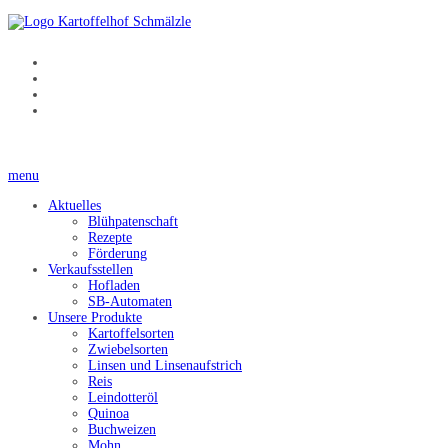
menu
Aktuelles
Blühpatenschaft
Rezepte
Förderung
Verkaufsstellen
Hofladen
SB-Automaten
Unsere Produkte
Kartoffelsorten
Zwiebelsorten
Linsen und Linsenaufstrich
Reis
Leindotteröl
Quinoa
Buchweizen
Mohn