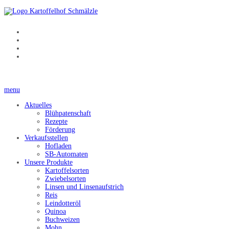
menu
Aktuelles
Blühpatenschaft
Rezepte
Förderung
Verkaufsstellen
Hofladen
SB-Automaten
Unsere Produkte
Kartoffelsorten
Zwiebelsorten
Linsen und Linsenaufstrich
Reis
Leindotteröl
Quinoa
Buchweizen
Mohn