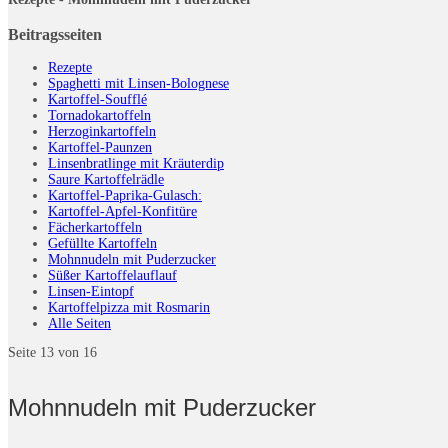
Beitragsseiten
Rezepte
Spaghetti mit Linsen-Bolognese
Kartoffel-Soufflé
Tornadokartoffeln
Herzoginkartoffeln
Kartoffel-Paunzen
Linsenbratlinge mit Kräuterdip
Saure Kartoffelrädle
Kartoffel-Paprika-Gulasch:
Kartoffel-Apfel-Konfitüre
Fächerkartoffeln
Gefüllte Kartoffeln
Mohnnudeln mit Puderzucker
Süßer Kartoffelauflauf
Linsen-Eintopf
Kartoffelpizza mit Rosmarin
Alle Seiten
Seite 13 von 16
Mohnnudeln mit Puderzucker