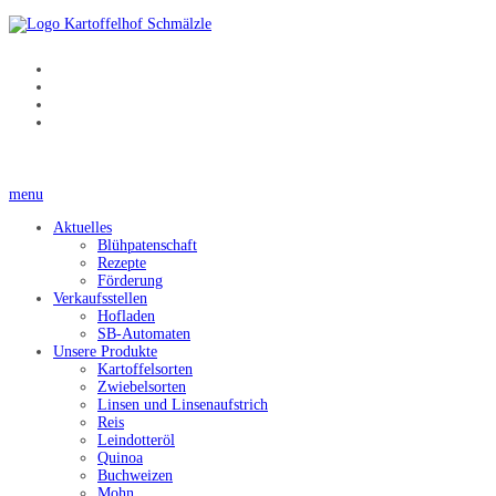
menu
Aktuelles
Blühpatenschaft
Rezepte
Förderung
Verkaufsstellen
Hofladen
SB-Automaten
Unsere Produkte
Kartoffelsorten
Zwiebelsorten
Linsen und Linsenaufstrich
Reis
Leindotteröl
Quinoa
Buchweizen
Mohn